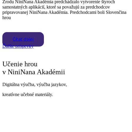
Zrodu NiniNana Akadémia predchádzalo vytvorenie štyroch
samostatných aplikácií, ktoré sa považujú za predchodcov
pripravovanej NiniNana Akadémia. Predchodcami boli Slovenčina
hrou
Čítať ďalej
Ďalšie príspevky
Učenie hrou
v NiniNana Akadémii
Digitálna výučba, výučba jazykov,
kreatívne učebné materiály.