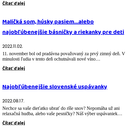
Čítať ďalej
Maličká som, húsky pasiem…alebo
najobľúbenejšie básničky a riekanky pre deti
2022.11.02.
11. november bol od pradávna považovaný za prvý zimný deň. V
minulosti ľudia v tento deň ochutnávali nové víno…
Čítať ďalej
Najobľúbenejšie slovenské uspávanky
2022.08.17.
Nechce sa vaše dieťatko ubrať do ríše snov? Nepomáha už ani
relaxačná hudba, alebo vaše pesničky? Náš výber uspávaniek…
Čítať ďalej