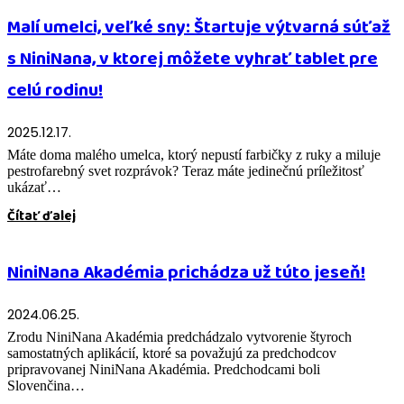
Malí umelci, veľké sny: Štartuje výtvarná súťaž
s NiniNana, v ktorej môžete vyhrať tablet pre
celú rodinu!
2025.12.17.
Máte doma malého umelca, ktorý nepustí farbičky z ruky a miluje
pestrofarebný svet rozprávok? Teraz máte jedinečnú príležitosť
ukázať…
Čítať ďalej
NiniNana Akadémia prichádza už túto jeseň!
2024.06.25.
Zrodu NiniNana Akadémia predchádzalo vytvorenie štyroch
samostatných aplikácií, ktoré sa považujú za predchodcov
pripravovanej NiniNana Akadémia. Predchodcami boli
Slovenčina…