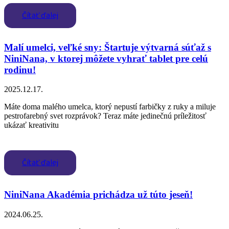
Čítať ďalej
Malí umelci, veľké sny: Štartuje výtvarná súťaž s
NiniNana, v ktorej môžete vyhrať tablet pre celú
rodinu!
2025.12.17.
Máte doma malého umelca, ktorý nepustí farbičky z ruky a miluje
pestrofarebný svet rozprávok? Teraz máte jedinečnú príležitosť
ukázať kreativitu
Čítať ďalej
NiniNana Akadémia prichádza už túto jeseň!
2024.06.25.