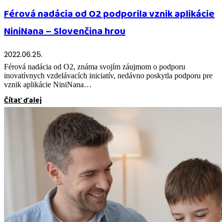
Férová nadácia od O2 podporila vznik aplikácie
NiniNana – Slovenčina hrou
2022.06.25.
Férová nadácia od O2, známa svojím záujmom o podporu
inovatívnych vzdelávacích iniciatív, nedávno poskytla podporu pre
vznik aplikácie NiniNana…
Čítať ďalej